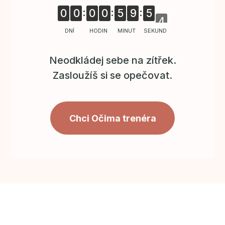
0
0
0
0
5
9
5
3
DNÍ
HODIN
MINUT
SEKUND
Neodkládej sebe na zítřek.
Zasloužíš si se opečovat.
Chci Očima trenéra