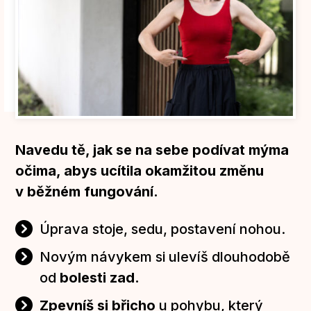
Navedu tě, jak se na sebe podívat mýma
očima, abys ucítila okamžitou změnu
v běžném fungování.
Úprava stoje, sedu, postavení nohou.
Novým návykem si ulevíš dlouhodobě
od
bolesti zad.
Zpevníš si břicho
u pohybu, který