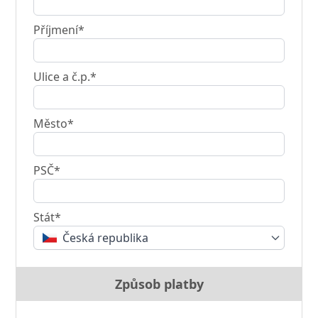
Příjmení*
Ulice a č.p.*
Město*
PSČ*
Stát*
Česká republika
Způsob platby