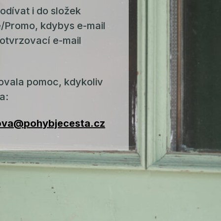
dívat i do složek
Promo, kdybys e-mail
potvrzovací e-mail
ovala pomoc, kdykoliv
na:
ova@pohybjecesta.cz