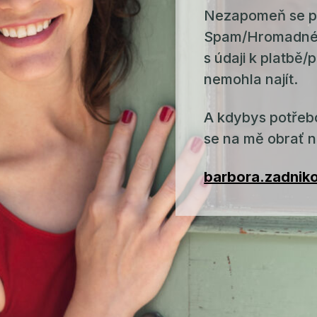
Nezapomeň se po
Spam/Hromadné/
s údaji k platbě/
nemohla najít.
A kdybys potřeb
se na mě obrať 
barbora.zadnik