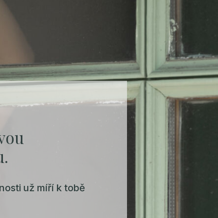
tvou
u.
sti už míří k tobě