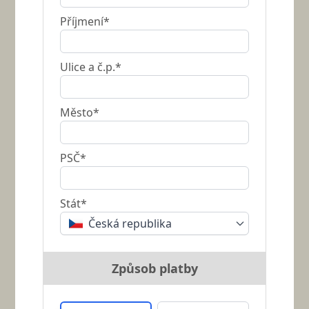
Příjmení*
Ulice a č.p.*
Město*
PSČ*
Stát*
Česká republika
Způsob platby