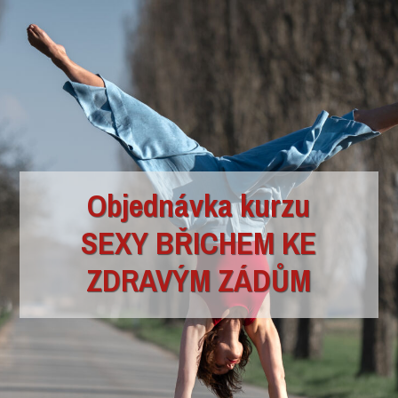
Objednávka kurzu
SEXY BŘICHEM KE
ZDRAVÝM ZÁDŮM