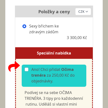
Položky a ceny
Sexy břichem ke
zdravým zádům
3 300,00 Kč
Speciální nabídka
Ano! Chci přidat
Očima
trenéra
za 250,00 Kč do
objednávky.
Podívej se na sebe OČIMA
TRENÉRA. 3 tipy pro každodenní
rutinu. Uděláš si vlastní mini