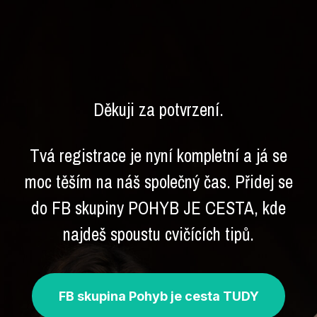
Děkuji za potvrzení.
Tvá registrace je nyní kompletní a já se
moc těším na náš společný čas. Přidej se
do FB skupiny POHYB JE CESTA, kde
najdeš spoustu cvičících tipů.
FB skupina Pohyb je cesta TUDY